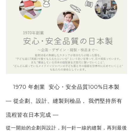
1970 年創業
安心・安全品質100%日本製
— 從企劃、設計、縫製到檢品， 我們堅持所有
流程皆在日本完成 —
從一開始的企劃與設計，到一針一線的縫製，再到最後