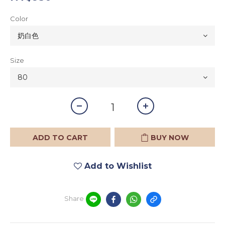
Color
Size
ADD TO CART
BUY NOW
Add to Wishlist
Share