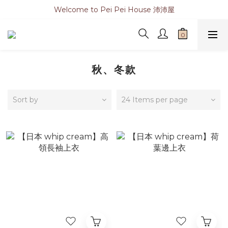
Welcome to Pei Pei House 沛沛屋
秋、冬款
Sort by
24 Items per page