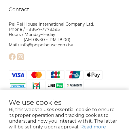
Contact
Pei Pei House International Company Ltd.
Phone / +886-7-7778385
Hours / Monday~Friday
(AM 08:30 ~ PM 18:00)
Mail / info@peipeihouse.com.tw
We use cookies
Hi, this website uses essential cookie to ensure
its proper operation and tracking cookies to
understand how you interact with it. The latter
Copyright © 2024 Pei Pei House International Company Ltd. All Rights
will be set only upon approval.
Read more
Reserved.