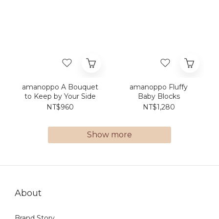
amanoppo A Bouquet
amanoppo Fluffy
to Keep by Your Side
Baby Blocks
NT$960
NT$1,280
Show more
About
Brand Story