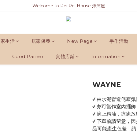
Welcome to Pei Pei House 沛沛屋
居家生活
居家保養
New Page
手作活動
Good Parner
實體店鋪
Information
WAYNE
√ 由水泥營造侘寂
√ 亦可當作室內擺飾
√ 滴上精油，療癒放
√ 下單前請留意，
品可能產生色差，請