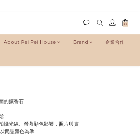
About Pei Pei House
Brand
企業合作
BUY NOW
氛圍的擴香石
鬆
因拍攝光線、螢幕顯色影響，照片與實
以實品顏色為準