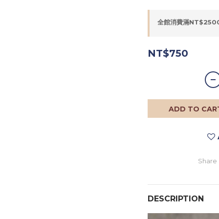
全館消費滿NT$2500
NT$750
ADD TO CAR
Share
DESCRIPTION