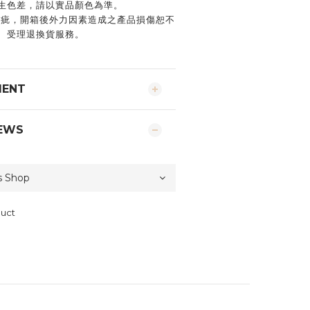
生色差，請以實品顏色為準。
瑕疵，開箱後外力因素造成之產品損傷恕不
受理退換貨服務。
MENT
EWS
duct