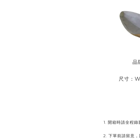
品
尺寸：
W
1. 開箱時請全
2.
下單前請留意，