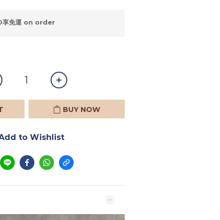
享免運 on order
T
BUY NOW
Add to Wishlist