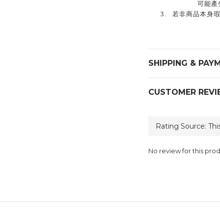
可能產
3.
若非商品本身
SHIPPING & PAY
CUSTOMER REVI
No review for this pro