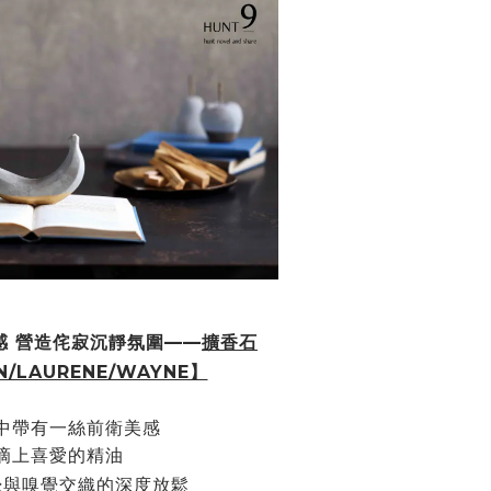
感 營造侘寂沉靜氛圍
——
擴香石
N/LAURENE/WAYNE】
中帶有一絲前衛美感
滴上喜愛的精油
覺與嗅覺交織的深度放鬆