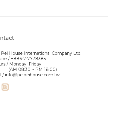
ntact
 Pei House International Company Ltd.
one / +886-7-7778385
rs / Monday~Friday
M 08:30 ~ PM 18:00)
l / info@peipeihouse.com.tw