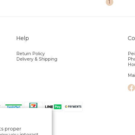
1
Help
Co
Return Policy
Pei
Delivery & Shipping
Ph
Hou
(A
Mai
its proper
how you interact