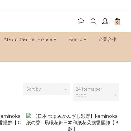
About Pei Pei House
Brand
企業合作
Sort by
24 Items per
page