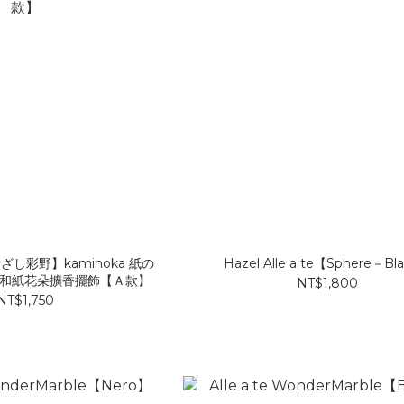
し彩野】kaminoka 紙の
Hazel Alle a te【Sphere－Bl
日本和紙花朵擴香擺飾【Ａ款】
NT$1,800
NT$1,750