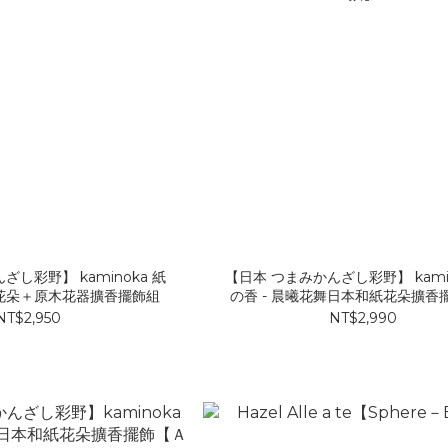
し彩野】 kaminoka 紙
【日本 つまみかんざし彩野】 kamino
紙花朵＋原木花器擴香擺飾組
の香 - 晨曦花舞日本和紙花朵擴香
款】
NT$2,950
NT$2,990