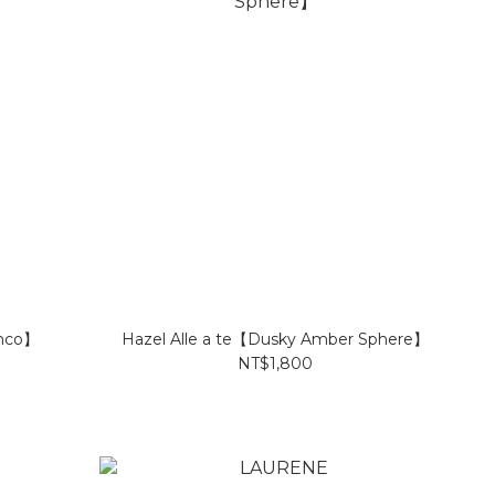
anco】
Hazel Alle a te【Dusky Amber Sphere】
NT$1,800