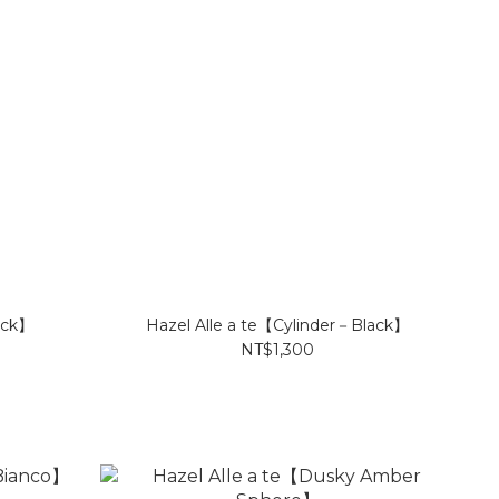
ack】
Hazel Alle a te【Cylinder－Black】
NT$1,300