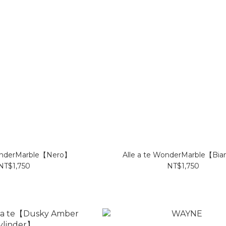
WonderMarble【Nero】
Alle a te WonderMarble【Bi
NT$1,750
NT$1,750