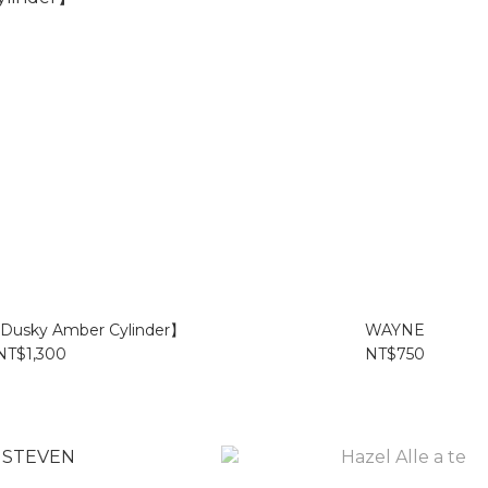
e【Dusky Amber Cylinder】
WAYNE
NT$1,300
NT$750