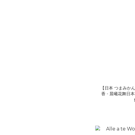
【日本 つまみかんざ
香 - 晨曦花舞