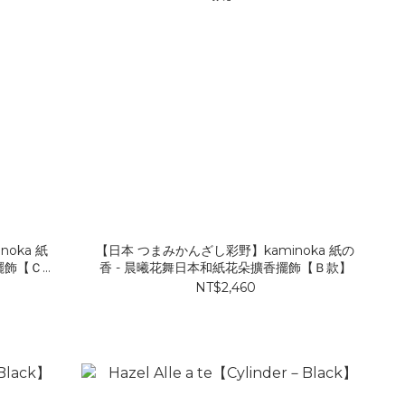
ka 紙
【日本 つまみかんざし彩野】kaminoka 紙の
擺飾【Ｃ
香 - 晨曦花舞日本和紙花朵擴香擺飾【Ｂ款】
NT$2,460