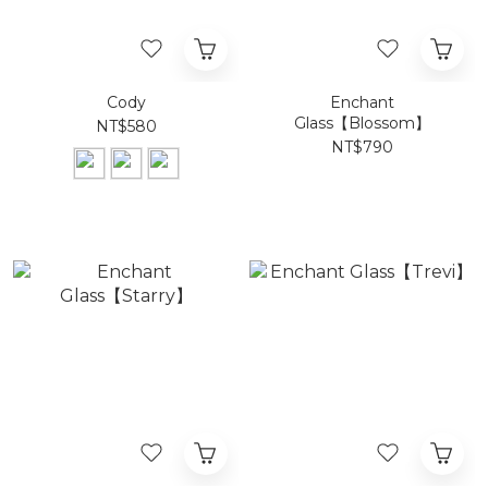
Cody
Enchant
Glass【Blossom】
NT$580
NT$790