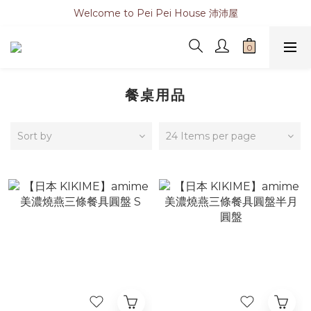
Welcome to Pei Pei House 沛沛屋
餐桌用品
Sort by
24 Items per page