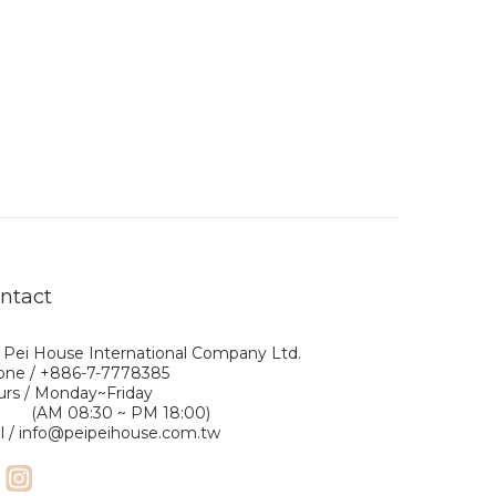
ntact
 Pei House International Company Ltd.
one / +886-7-7778385
rs / Monday~Friday
M 08:30 ~ PM 18:00)
l / info@peipeihouse.com.tw