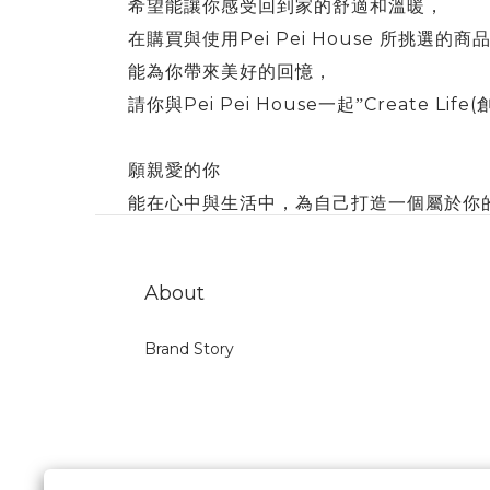
希望能讓你感受回到家的舒適和溫暖，
Pei Pei House
在購買與使用
所挑選的商
能為你帶來美好的回憶，
Pei Pei House
Create Life(
請你與
一起”
願親愛的你
能在心中與生活中，為自己打造一個屬於你
About
Brand Story