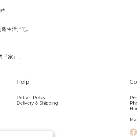
品時，
)
創造生活
”吧。
的『家』。
Help
Co
Return Policy
Pei
Delivery & Shipping
Ph
Hou
(A
Mai