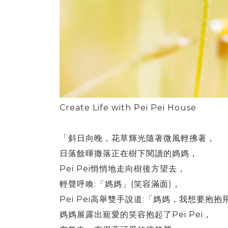
Create Life with Pei Pei House
「斜日向晚，花草輝光隨著微風輕拂著，
日落餘暉撒落正在樹下閱讀的媽媽，
Pei Pei
悄悄地走向樹後方望去，
:
(
)
輕聲呼喚
「媽媽」
笑容滿面
，
Pei Pei
:
高舉雙手說道
「媽媽，我想要抱抱
Pei Pei
媽媽展露出寵愛的笑容抱起了
，