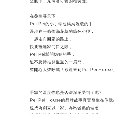
空氣中，充滿著可愛的稚笑聲。
在桑榆暮景下
Pei Pei
的小手牽起媽媽溫暖的手，
漫步在一條佈滿花草的綠色小徑，
一起走向回家的路上，
快要抵達家門口之際，
Pei Pei
鬆開媽媽的手，
迫不及待推開重重的一扇門，
Pei Pei House
並開心大聲呼喊「歡迎來到
?
手掌的溫度你也是否深深感受到了呢
Pei Pei House
的品牌故事真實發生在你我
也成為創立以「家」為出發點的理念，