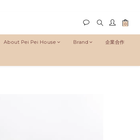
About Pei Pei House
Brand
企業合作