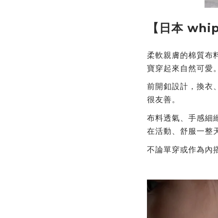
【日本 whi
柔軟親膚的棉質布
寶穿起來自然可愛
前開釦設計，換衣
很友善。
布料透氣、手感細
在活動、舒服一整
不論單穿或作為內