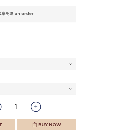
享免運 on order
T
BUY NOW