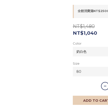
全館消費滿NT$2500
NT$1,480
NT$1,040
Color
Size
ADD TO CAR