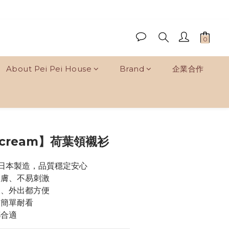
About Pei Pei House
Brand
企業合作
BUY NOW
 cream】荷葉領襯衫
%日本製造，品質穩定安心
親膚、不易刺激
衣、外出都方便
，簡單耐看
都合適