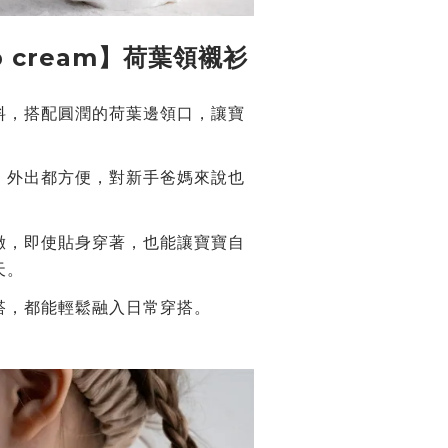
p cream】荷葉領襯衫
料，搭配圓潤的荷葉邊領口，讓寶
。
、外出都方便，對新手爸媽來說也
緻，即使貼身穿著，也能讓寶寶自
天。
搭，都能輕鬆融入日常穿搭。