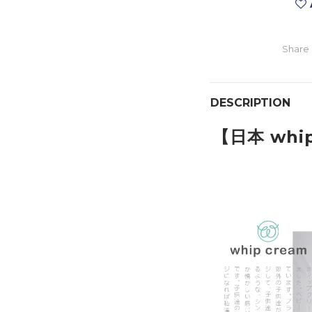
Share
DESCRIPTION
【日本 whi