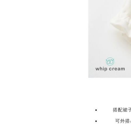
搭配裙
可外搭