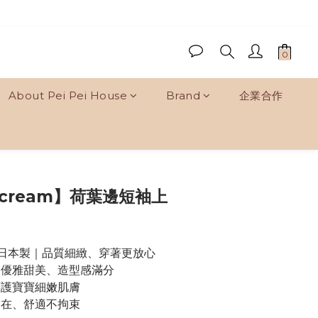
About Pei Pei House
Brand
企業合作
BUY NOW
 cream】荷葉邊短袖上
%日本製｜品質細緻、穿著更放心
｜優雅甜美、造型感滿分
呵護寶寶細嫩肌膚
自在、舒適不拘束