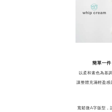
簡單一件
以柔和素色為基
讓整體充滿輕盈感
寬鬆微
A
字版型，