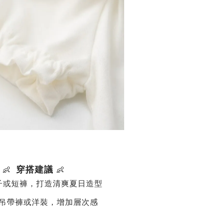
穿搭建議
👶
👶
子或短褲，打造清爽夏日造型
吊帶褲或洋裝，增加層次感