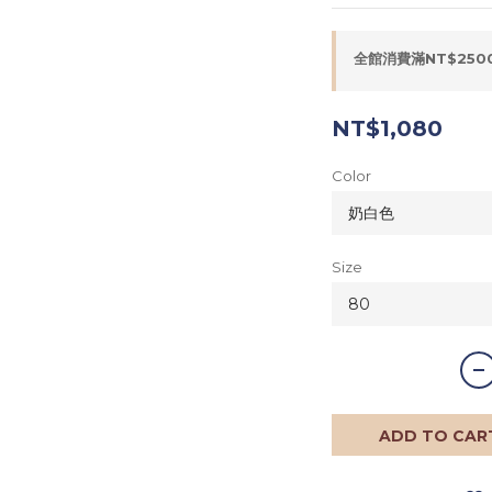
全館消費滿NT$2500
NT$1,080
Color
Size
ADD TO CAR