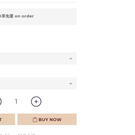
享免運 on order
T
BUY NOW