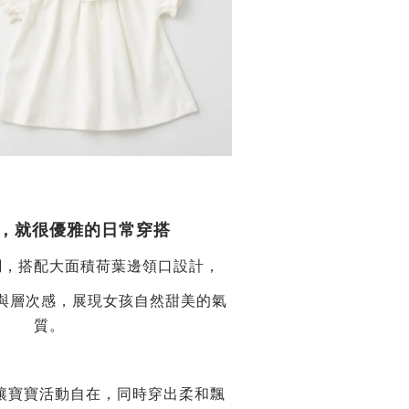
，就很優雅的日常穿搭
調，搭配大面積荷葉邊領口設計，
與層次感，展現女孩自然甜美的氣
質。
讓寶寶活動自在，同時穿出柔和飄