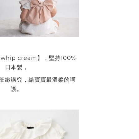
whip cream
】，堅持
100%
日本製，
細緻講究，給寶寶最溫柔的呵
護。