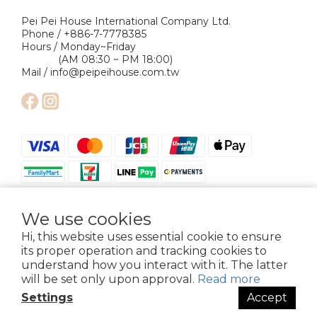
Pei Pei House International Company Ltd.
Phone / +886-7-7778385
Hours / Monday~Friday
(AM 08:30 ~ PM 18:00)
Mail / info@peipeihouse.com.tw
We use cookies
Hi, this website uses essential cookie to ensure
its proper operation and tracking cookies to
understand how you interact with it. The latter
Copyright © 2024 Pei Pei House International Company Ltd. All Rights
Reserved.
will be set only upon approval.
Read more
Settings
Accept
BUY NOW