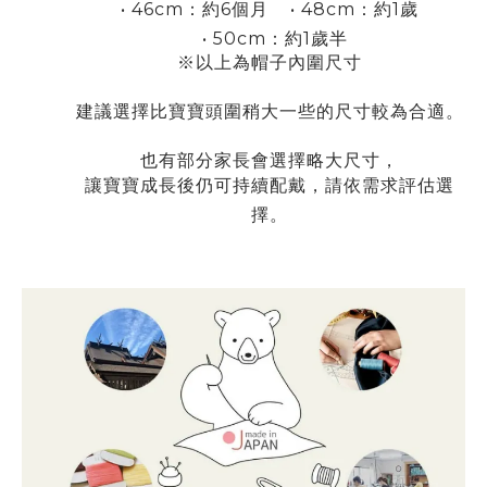
•
46cm
6
•
48cm
1
：約
個月
：約
歲
•
50cm
1
：約
歲半
※以上為帽子內圍尺寸
建議選擇比寶寶頭圍稍大一些的尺寸較為合適。
也有部分家長會選擇略大尺寸，
讓寶寶成長後仍可持續配戴，請依需求評估選
擇。