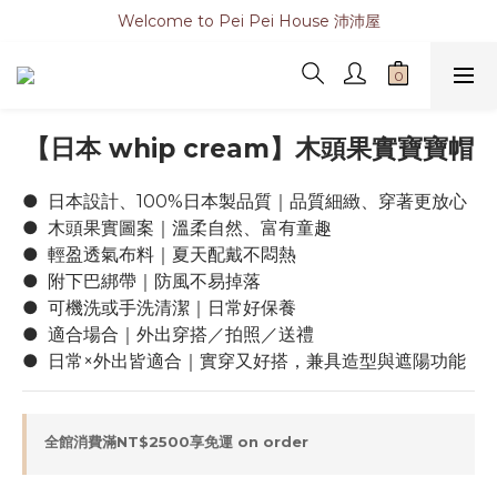
Welcome to Pei Pei House 沛沛屋
【日本 whip cream】木頭果實寶寶帽
●  日本設計、100%日本製品質｜品質細緻、穿著更放心
●  木頭果實圖案｜溫柔自然、富有童趣
●  輕盈透氣布料｜夏天配戴不悶熱
●  附下巴綁帶｜防風不易掉落
●  可機洗或手洗清潔｜日常好保養
●  適合場合｜外出穿搭／拍照／送禮
●  日常×外出皆適合｜實穿又好搭，兼具造型與遮陽功能
全館消費滿NT$2500享免運 on order