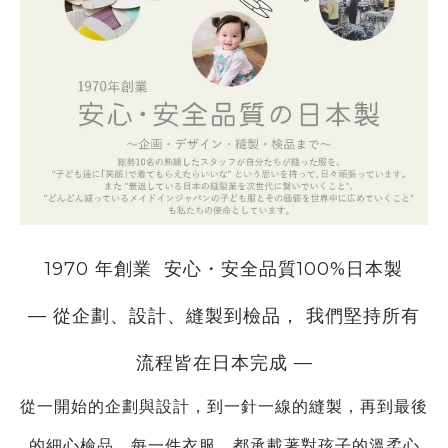
1970 年創業
安心・安全品質100%日本製
— 從企劃、設計、縫製到檢品， 我們堅持所有
流程皆在日本完成 —
從一開始的企劃與設計，到一針一線的縫製，再到
最後
的細心檢品，每一件衣服，都承載著對孩子的溫柔心