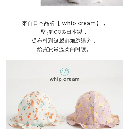
來自日本品牌【
whip cream
】，
堅持
100%
日本製，
從布料到縫製都細緻講究，
給寶寶最溫柔的呵護。