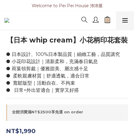
Welcome to Pei Pei House 沛沛屋
【日本 whip cream】小花柄印花套裝
● 日本設計、100%日本製品質｜細緻工藝，品質講究
● 小花印花設計｜清新柔和，充滿春日氣息
● 荷葉領剪裁｜優雅甜美、層次感十足
●  柔軟親膚材質｜舒適透氣，適合日常
●  寬鬆版型｜活動自在、不拘束
●   日常×外出皆適合｜實穿又好搭
全館消費滿NT$2500享免運 on order
NT$1,990