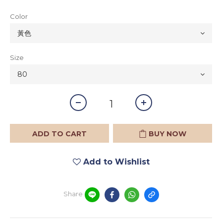
Color
Size
ADD TO CART
BUY NOW
Add to Wishlist
Share