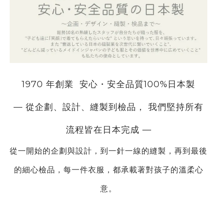
1970 年創業
安心・安全品質100%日本製
— 從企劃、設計、縫製到檢品， 我們堅持所有
流程皆在日本完成 —
從一開始的企劃與設計，到一針一線的縫製，再到
最後
的細心檢品，每一件衣服，都承載著對孩子的溫柔心
意。