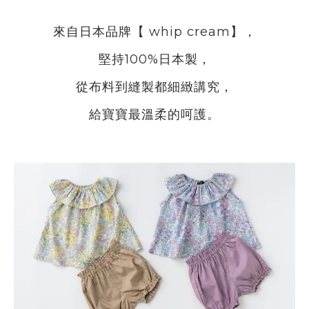
來自日本品牌【
whip cream
】，
堅持
100%
日本製，
從布料到縫製都細緻講究，
給寶寶最溫柔的呵護。