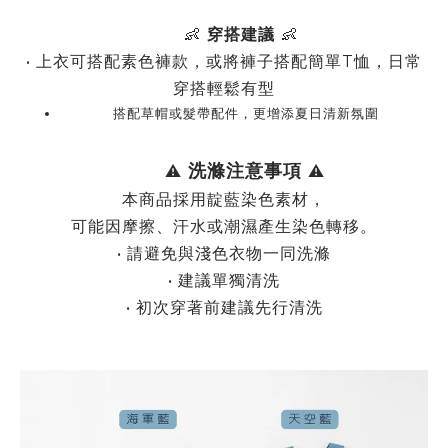
👶
穿搭建議
👶
•
上衣可搭配素色褲款，或將褲子搭配簡單
T
恤，日常
穿搭輕鬆有型
搭配草帽或髮帶配件，更增添夏日清新氛圍
洗滌注意事項
⚠️
⚠️
本商品採用靛藍染色素材，
可能因摩擦、汗水或潮濕產生染色轉移。
•
請避免與淺色衣物一同洗滌
•
建議單獨清洗
•
初次穿著前建議先行清洗