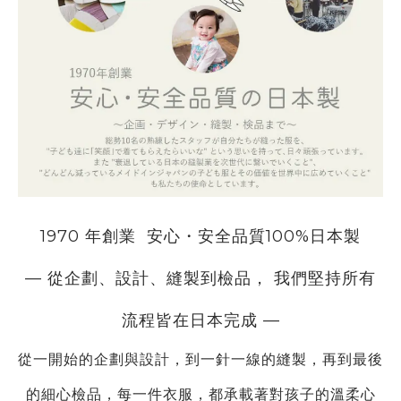
1970 年創業
安心・安全品質100%日本製
— 從企劃、設計、縫製到檢品， 我們堅持所有
流程皆在日本完成 —
從一開始的企劃與設計，到一針一線的縫製，再到
最後
的細心檢品，每一件衣服，都承載著對孩子的溫柔心