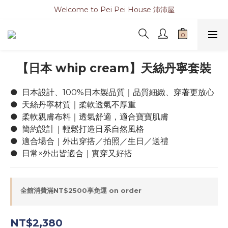
Welcome to Pei Pei House 沛沛屋
【日本 whip cream】天絲丹寧套裝
●  日本設計、100%日本製品質｜品質細緻、穿著更放心
●  天絲丹寧材質｜柔軟透氣不厚重
●  柔軟親膚布料｜透氣舒適，適合寶寶肌膚
●  簡約設計｜輕鬆打造日系自然風格
●  適合場合｜外出穿搭／拍照／生日／送禮
●  日常×外出皆適合｜實穿又好搭
全館消費滿NT$2500享免運 on order
NT$2,380