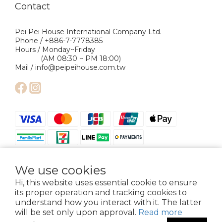
Contact
Pei Pei House International Company Ltd.
Phone / +886-7-7778385
Hours / Monday~Friday
(AM 08:30 ~ PM 18:00)
Mail / info@peipeihouse.com.tw
We use cookies
Hi, this website uses essential cookie to ensure
its proper operation and tracking cookies to
understand how you interact with it. The latter
Copyright © 2024 Pei Pei House International Company Ltd. All Rights
Reserved.
will be set only upon approval.
Read more