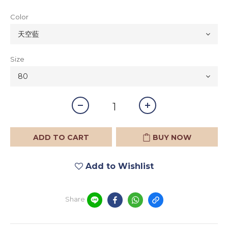
Color
Size
ADD TO CART
BUY NOW
Add to Wishlist
Share