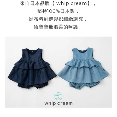
來自日本品牌【
whip cream
】，
堅持
100%
日本製，
從布料到縫製都細緻講究，
給寶寶最溫柔的呵護。