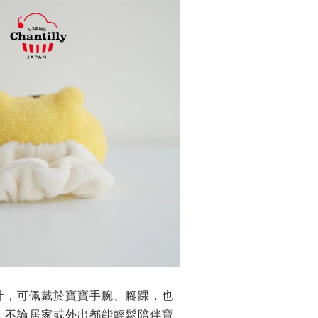
計，可佩戴於寶寶手腕、腳踝，也
，不論居家或外出都能輕鬆陪伴寶