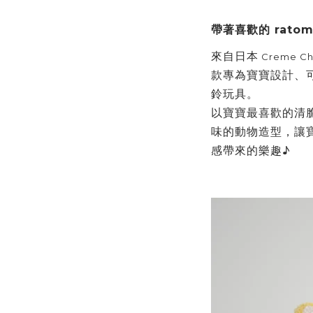
帶著喜歡的
rato
來自日本
Creme Cha
款專為寶寶設計、
鈴玩具。
以寶寶最喜歡的清
味的動物造型，讓
感帶來的樂趣
♪