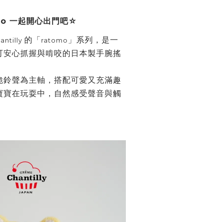
mo
一起開心出門吧
☆
的「
」系列，
是一
ntilly
ratomo
可安心抓握與啃咬的日本製手腕搖
脆鈴聲為主軸，搭配可愛又充滿趣
寶寶在玩耍中，自然感受聲音與觸