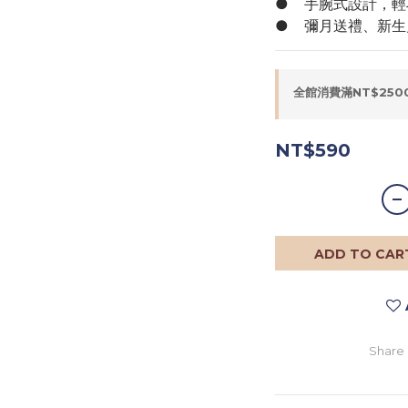
●	手腕式設計，
●	彌月送禮、新
全館消費滿NT$2500
NT$590
ADD TO CAR
Share