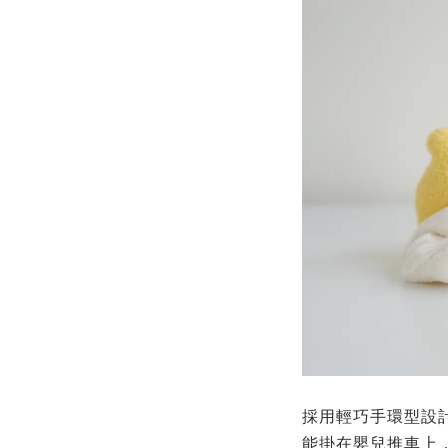
採用輕巧手環型設
能掛在嬰兒推車上