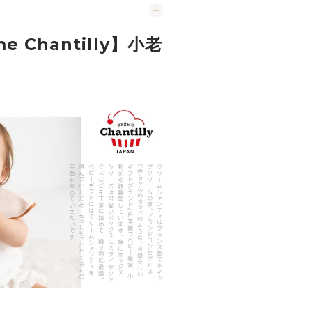
e Chantilly】
小老