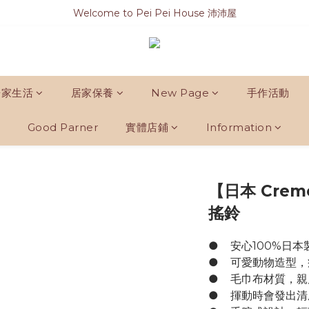
Welcome to Pei Pei House 沛沛屋
居家生活
居家保養
New Page
手作活動
Good Parner
實體店鋪
Information
【日本 Creme
搖鈴
●	安心100%
●	可愛動物造型
●	毛巾布材質，
●	揮動時會發