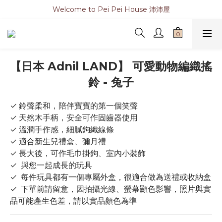
Welcome to Pei Pei House 沛沛屋
【日本 Adnil LAND】 可愛動物編織搖
鈴 - 兔子
✓ 鈴聲柔和，陪伴寶寶的第一個笑聲
✓ 天然木手柄，安全可作固齒器使用
✓ 溫潤手作感，細膩鉤織線條
✓ 適合新生兒禮盒、彌月禮
✓ 長大後，可作毛巾掛鉤、室內小裝飾
✓  與您一起成長的玩具
✓  每件玩具都有一個專屬外盒，很適合做為送禮或收納盒
✓  下單前請留意，因拍攝光線、螢幕顯色影響，照片與實
品可能產生色差，請以實品顏色為準