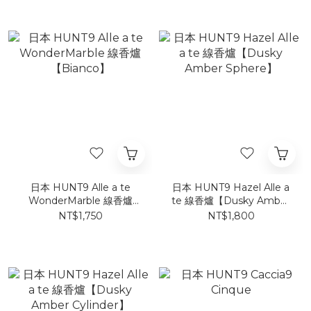
日本 HUNT9 Alle a te
日本 HUNT9 Hazel Alle a
WonderMarble 線香爐
te 線香爐【Dusky Amber
【Bianco】
Sphere】
NT$1,750
NT$1,800