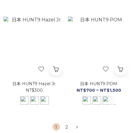
日本 HUNT9 Hazel Jr.
日本 HUNT9 POM
NT$300
NT$700 ~ NT$1,500
1
2