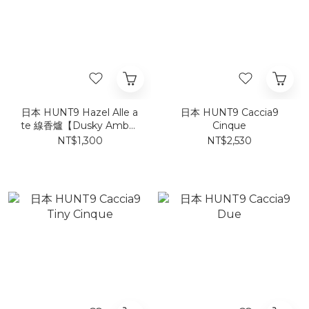
日本 HUNT9 Hazel Alle a
日本 HUNT9 Caccia9
te 線香爐【Dusky Amber
Cinque
Cylinder】
NT$1,300
NT$2,530