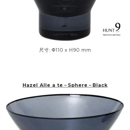
尺寸:
Φ
110 x H90 mm
Hazel Alle a te－
Sphere－Black