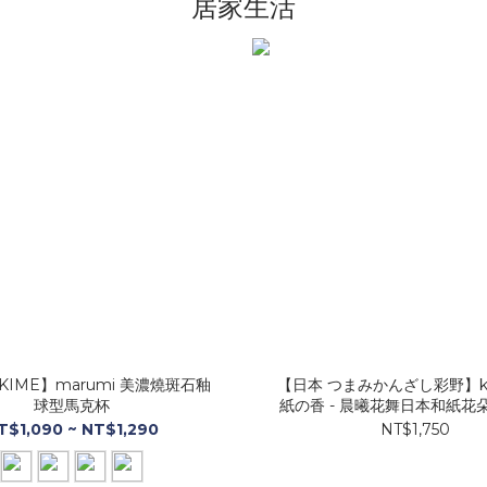
居家生活
IKIME】marumi 美濃燒斑石釉
【日本 つまみかんざし彩野】ka
球型馬克杯
紙の香 - 晨曦花舞日本和紙花
【Ａ款】
T$1,090 ~ NT$1,290
NT$1,750