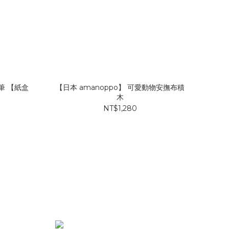
蠟筆 【紙盒
【日本 amanoppo】 可愛動物安撫布積
【日
木
NT$1,280