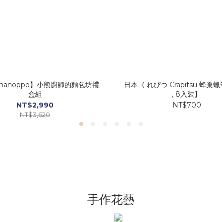
manoppo】小熊廚師的麵包坊禮
日本 くれぴつ Crapitsu 蜂巢
盒組
, 8入裝】
NT$2,990
NT$700
NT$3,620
手作花藝