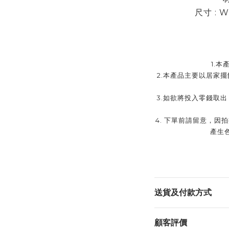
尺寸 : W
1.
本產
2.
本產品主要以居家擺
3.
如欲將投入零錢取出
4. 下單前請留意，
產生
送貨及付款方式
顧客評價