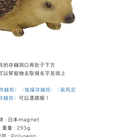
筒的存錢洞口再肚子下方
可以幫寵物去取個名字並填上
存錢筒〉
〈狐獴存錢筒
〈索馬尼
〉
存錢筒〉
可以選購喔！
牌 : 日本magnet
重量 : 293g
質 : Polyresin