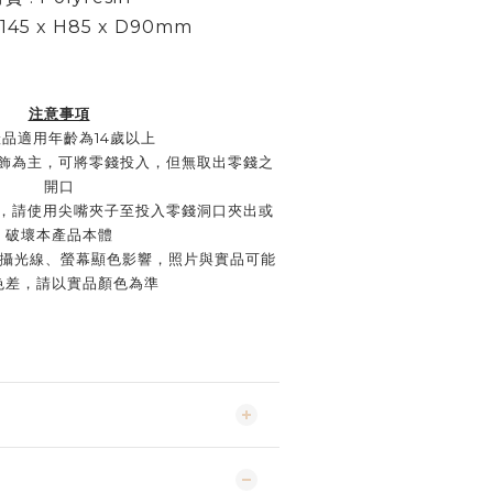
145 x H85 x D90mm
注意事項
品適用年齡為14歲以上
飾為主，可將零錢投入，但無取出零錢之
開口
，請使用尖嘴夾子至投入零錢洞口夾出或
破壞本產品本體
因拍攝光線、螢幕顯色影響，照片與實品可能
色差，請以實品顏色為準