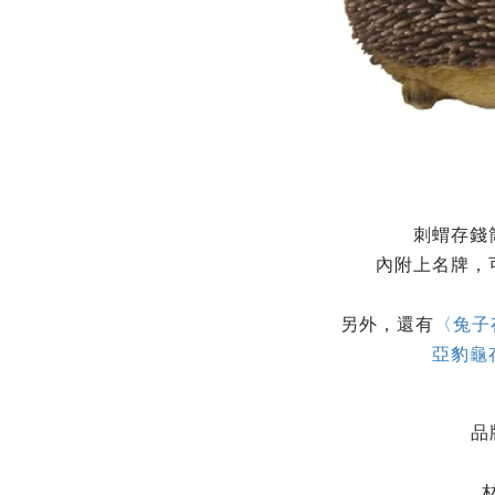
刺蝟存錢
內附上名牌，
另外，還有
〈兔子
亞豹龜
品
材