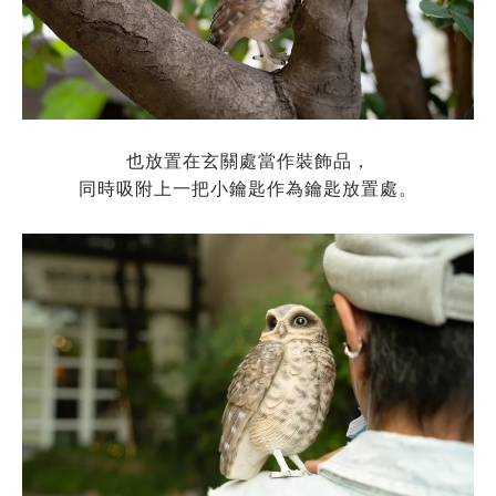
也放置在玄關處當作裝飾品，
同時吸附上一把小鑰匙作為鑰匙放置處。