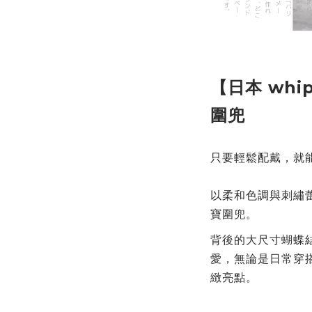
【日本 whi
圍兜
只要輕鬆配戴，就
以柔和色調與刺繡
寶圍兜。
背後的大尺寸蝴蝶
愛，
無論是日常穿
緻亮點。