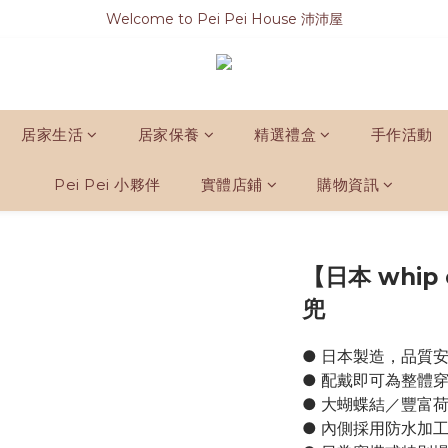
Welcome to Pei Pei House 沛沛屋
居家生活
居家保養
精選禮盒
手作活動
Pei Pei 小夥伴
實體店鋪
購物資訊
【日本 whip
兜
● 日本製造，品質
● 配戴即可為整體
● 大蝴蝶結／豐富
● 內側採用防水加