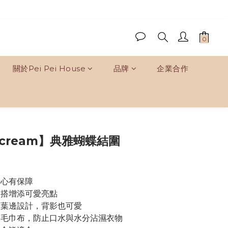
關於Pei Pei House
品牌
企業合作
立即購買
 cream】典雅蝴蝶結圍
安心有保障
穿搭增添可愛亮點
荷葉邊設計，背影也可愛
工毛巾布，防止口水與水分沾濕衣物