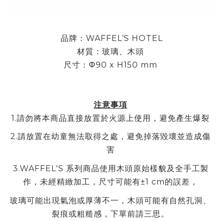
品牌：WAFFEL‘S HOTEL
材質：玻璃、木頭
尺寸：
Φ90 x H150 mm
注意事項
1.
請勿將本商品直接放置於火源上使用，避免產生爆裂
2.
請放置在幼童無法取得之處，避免掉落毀壞並造成傷
害
3.WAFFEL'S
系列商品使用木頭原始樣貌及全手工製
作，未經精緻加工，尺寸可能有
±1 cm
的誤差，
玻璃可能出現氣泡或厚薄不一，木頭可能有自然孔洞、
裂痕或粗糙感，下單前請三思。