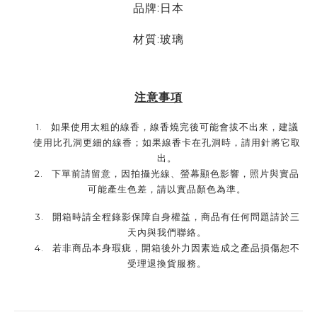
品牌:日本
材質:玻璃
注意事項
1.
如果使用太粗的線香，線香燒完後可能會拔不出來，建議
使用比孔洞更細的線香；如果線香卡在孔洞時，請用針將它取
出。
2.
下單前請留意，因拍攝光線、螢幕顯色影響，照片與實品
可能產生色差，請以實品顏色為準。
3.
開箱時請全程錄影保障自身權益，商品有任何問題請於三
天內與我們聯絡。
4.
若非商品本身瑕疵，開箱後外力因素造成之產品損傷恕不
受理退換貨服務。