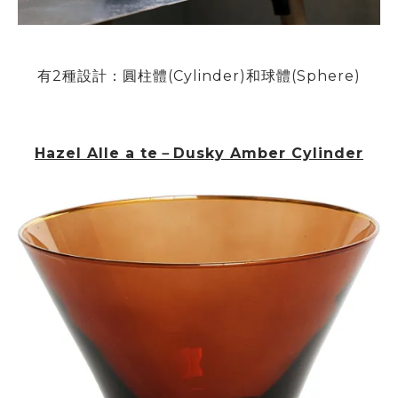
有
2
種設計
：
圓柱體(
Cylinder)和球體(Sphere)
Hazel Alle a te－
Dusky Amber Cylinder