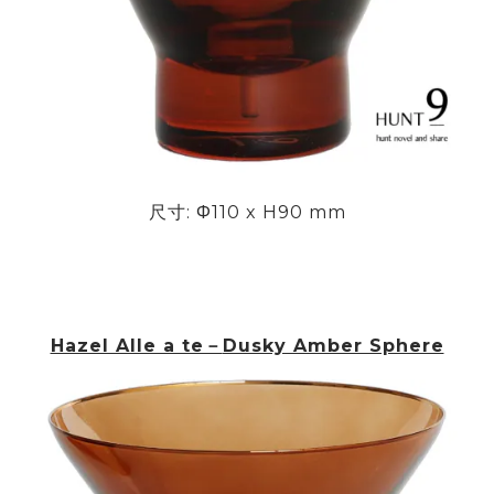
尺寸:
Φ
110 x H90 mm
Hazel Alle a te－
Dusky Amber Sphere