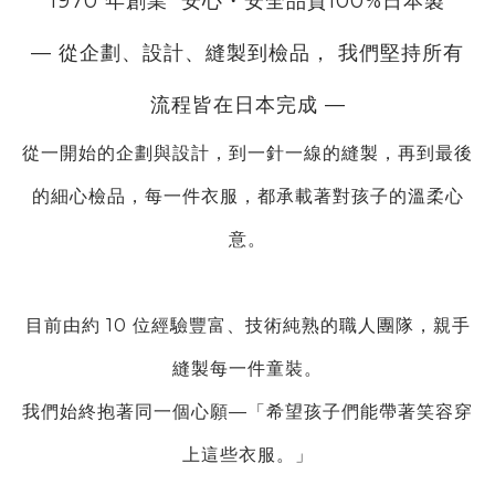
1970 年創業
安心・安全品質100%日本製
— 從企劃、設計、縫製到檢品， 我們堅持所有
流程皆在日本完成 —
從一開始的企劃與設計，到一針一線的縫製，再到
最後
的細心檢品，每一件衣服，都承載著對孩子的溫柔心
意。
目前由約 10 位經驗豐富、技術純熟的職人團隊，親手
縫製每一件童裝。
我們始終抱著同一個心願—「希望孩子們能帶著笑容穿
上這些衣服。」