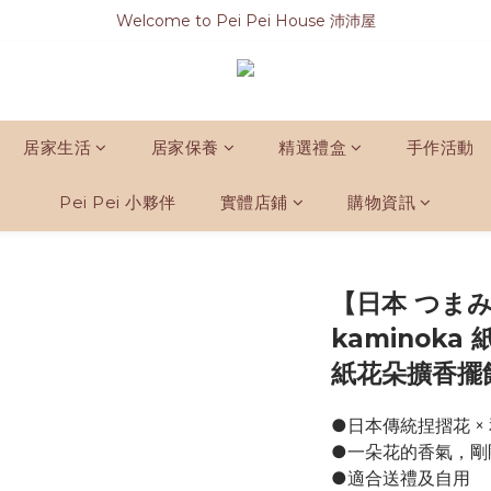
Welcome to Pei Pei House 沛沛屋
居家生活
居家保養
精選禮盒
手作活動
Pei Pei 小夥伴
實體店鋪
購物資訊
【日本 つま
kaminoka
紙花朵擴香擺
●日本傳統捏摺花 
●一朵花的香氣，剛
●適合送禮及自用