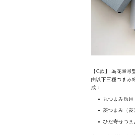
【
C
款】
為花量最
由以下三種つまみ
成：
丸つまみ應用
菱つまみ（菱
ひだ寄せつま