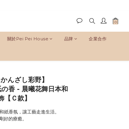
關於Pei Pei House
品牌
企業合作
立即購買
みかんざし彩野】
 紙の香 - 晨曦花舞日本和
飾【Ｃ款】
× 和紙香氛，讓工藝走進生活。
剛好的療癒。