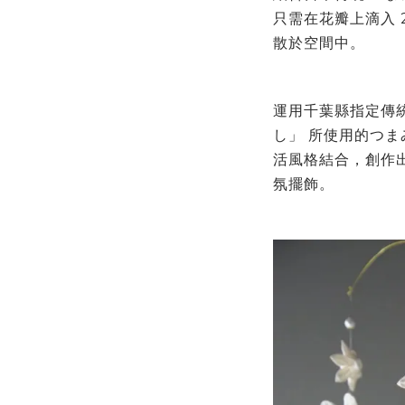
只需在花瓣上滴入
散於空間中。
運用千葉縣指定傳
し」
所使用的つま
活風格結合，創作
氛擺飾。