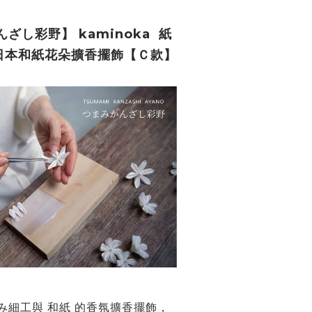
ざし彩野】 kaminoka 紙
舞日本和紙花朵擴香擺飾【Ｃ款】
み細工
與
和紙
的香氛擴香擺飾
，