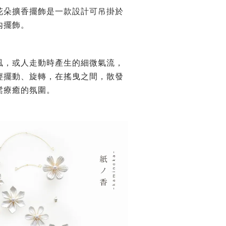
花朵擴香擺飾是一款設計可吊掛於
內擺飾。
風，或人走動時產生的細微氣流，
輕擺動、旋轉，在搖曳之間，散發
鬆療癒的氛圍。