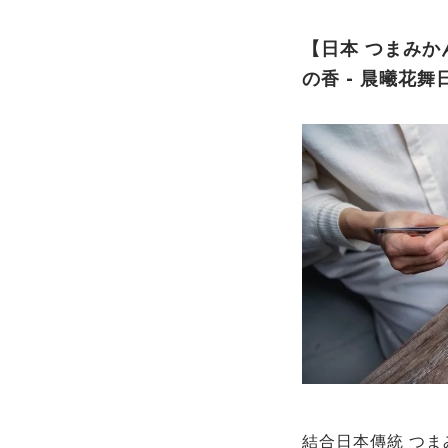
【日本 つまみかん
の香 - 晨曦花
結合日本傳統
つま