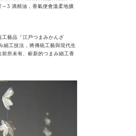
2
～
3
滴精油
香氣便會溫柔地擴
，
統工藝品「江戶つまみかんざ
み細工技法
將傳統工藝與現代生
，
出前所未有、嶄新的つまみ細工香