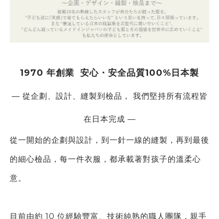
1970 年創業
安心・安全品質100%日本製
— 從企劃、設計、縫製到檢品， 我們堅持所有流程皆
在日本完成 —
從一開始的企劃與設計，到一針一線的縫製，再到
最後
的細心檢品，每一件衣服，都承載著對孩子的溫柔心
意。
目前由約 10 位經驗豐富、技術純熟的職人團隊，親手