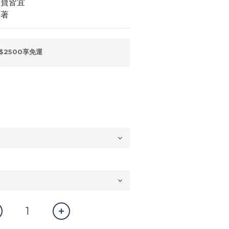
寶寶皆宜
穿著
$2500享免運