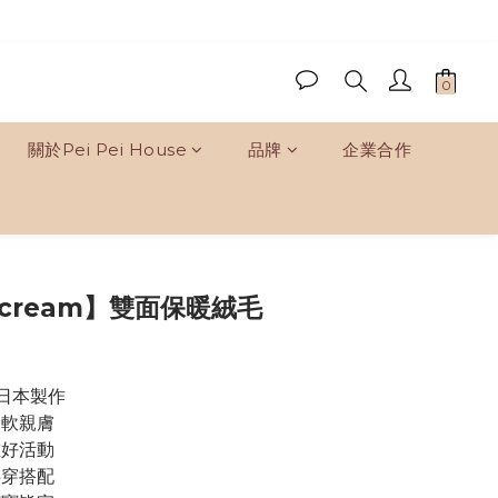
關於Pei Pei House
品牌
企業合作
立即購買
 cream】雙面保暖絨毛
%日本製作
柔軟親膚
重好活動
疊穿搭配