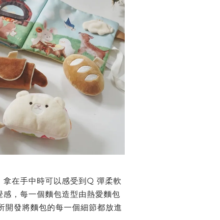
，
拿在手中時可以感受到Q 彈柔軟
覺感，
每一個麵包造型由熱愛麵包
所開發
將麵包的每一個細節都放進