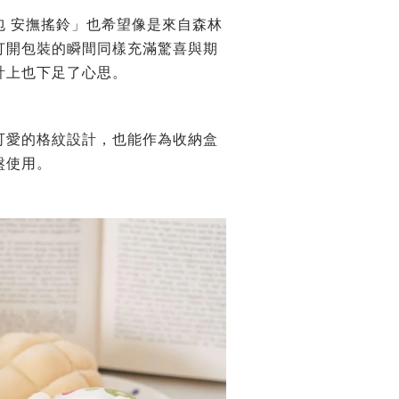
包 安撫搖鈴」也希望像是
來自森林
打開包裝的瞬間同樣充滿驚喜與期
計上也下足了心思。
可愛的格紋設計，
也能作為收納盒
盤使用。