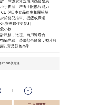
設計，刺激寶寶五感與感官發展
寶小手抓握，培養手眼協調能力
 CE 與日本食品衛生相關檢驗
吊掛於嬰兒推車、提籃或床邊
，外出安撫陪伴更便利
啟蒙小物
設計風格，送禮、自用皆適合
因拍攝光線、螢幕顯色影響，照片與
請以實品顏色為準
$2500享免運
立即購買