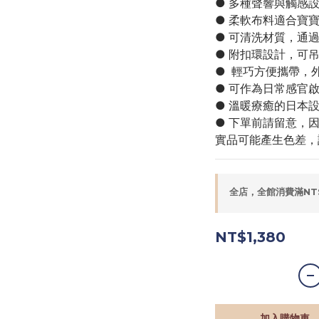
● 多種聲響與觸感
● 柔軟布料適合寶
● 可清洗材質，通過
● 附扣環設計，可
●  輕巧方便攜帶
● 可作為日常感官
● 溫暖療癒的日本
● 下單前請留意，
實品可能產生色差，
全店，全館消費滿NT
NT$1,380
加入購物車