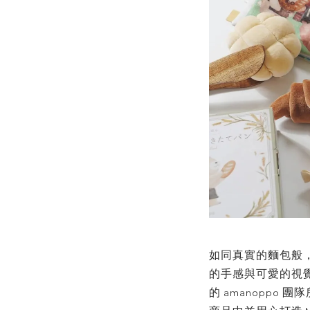
如同真實的麵包般
的手感與
可愛的
視
的
團隊
amanoppo