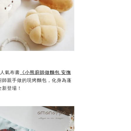
超人氣布書
《小熊廚師做麵包 安撫
廚師親手做的現烤麵包，
化身為蓬
全新登場！