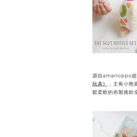
源自amanoppo
玩具
》
，
主角小熊
鬆柔軟的布製
搖鈴