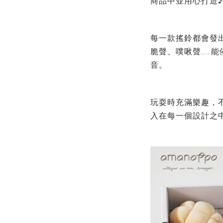
商品中並用心打造
♪
每一款搖鈴都會發
脆聲、噗啾聲
能
……
音。
玩耍時充滿樂趣，
入在每一個設計之