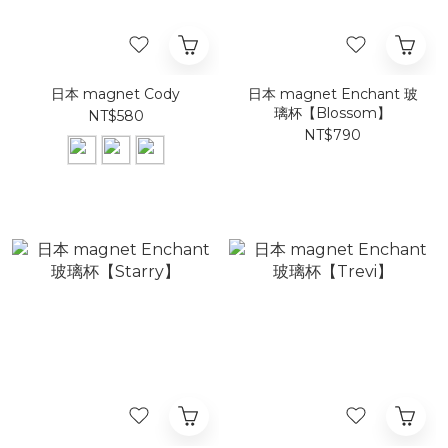
日本 magnet Cody
日本 magnet Enchant 玻
璃杯【Blossom】
NT$580
NT$790